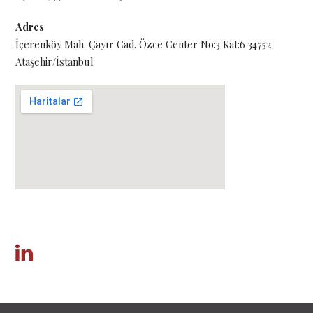
Adres
İçerenköy Mah. Çayır Cad. Özce Center No:3 Kat:6 34752
Ataşehir/İstanbul