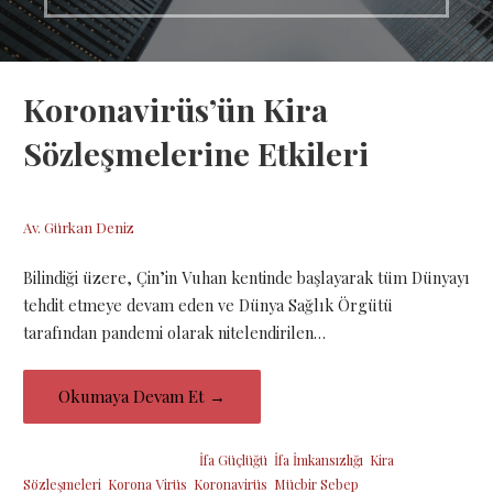
Koronavirüs’ün Kira
Sözleşmelerine Etkileri
11 Nisan 2020
Av. Gürkan Deniz
Bilindiği üzere, Çin’in Vuhan kentinde başlayarak tüm Dünyayı
tehdit etmeye devam eden ve Dünya Sağlık Örgütü
tarafından pandemi olarak nitelendirilen…
Okumaya Devam Et →
Şu etiketin altına yerleştirildi:
İfa Güçlüğü
,
İfa İmkansızlığı
,
Kira
Sözleşmeleri
,
Korona Virüs
,
Koronavirüs
,
Mücbir Sebep