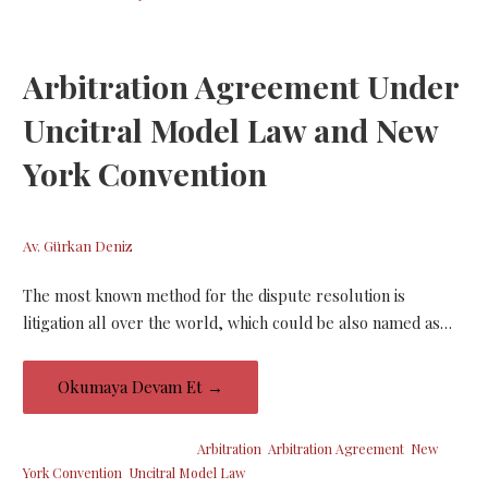
Arbitration Agreement Under
Uncitral Model Law and New
York Convention
22 Mart 2019
Av. Gürkan Deniz
The most known method for the dispute resolution is
litigation all over the world, which could be also named as…
Okumaya Devam Et →
Şu etiketin altına yerleştirildi:
Arbitration
,
Arbitration Agreement
,
New
York Convention
,
Uncitral Model Law