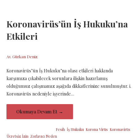
Koronavirüs’ün İş Hukuku’na
Etkileri
22 Mart 2020
Av. Gürkan Deniz
Koronavirüs’ün İş Hukuku’na olası etkileri hakkında
karşımıza çıkabilecek sorunlara ilişkin hazırlamış
olduğumuz çalışmamız aşağıda dikkatlerinize sunulmuştur. i.
Koronavirüs nedeniyle işyerinde…
Okumaya Devam Et →
Şu etiketin altına yerleştirildi:
Fesih
,
İş Hukuku
,
Korona Virüs
,
Koronavirüs
,
Ücretsiz İzin
,
Zorlayıcı Neden