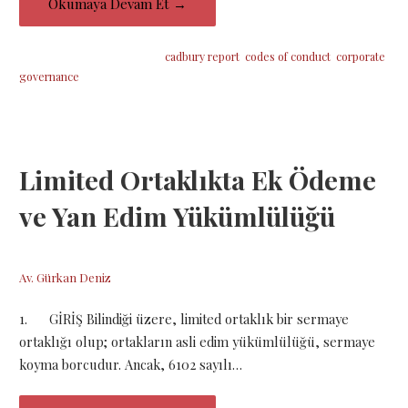
Okumaya Devam Et →
Şu etiketin altına yerleştirildi:
cadbury report
,
codes of conduct
,
corporate
governance
Limited Ortaklıkta Ek Ödeme
ve Yan Edim Yükümlülüğü
6 Aralık 2018
Av. Gürkan Deniz
1. GİRİŞ Bilindiği üzere, limited ortaklık bir sermaye
ortaklığı olup; ortakların asli edim yükümlülüğü, sermaye
koyma borcudur. Ancak, 6102 sayılı…