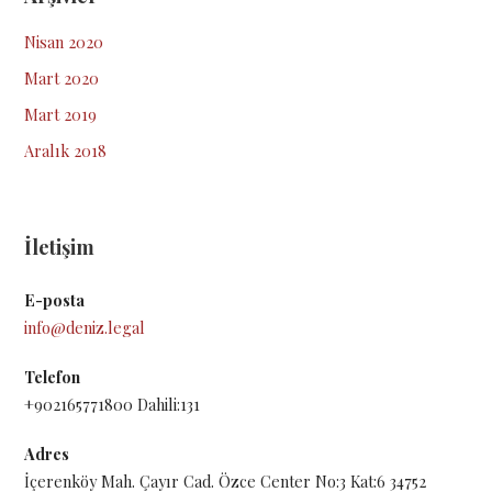
Nisan 2020
Mart 2020
Mart 2019
Aralık 2018
İletişim
E-posta
info@deniz.legal
Telefon
+902165771800 Dahili:131
Adres
İçerenköy Mah. Çayır Cad. Özce Center No:3 Kat:6 34752