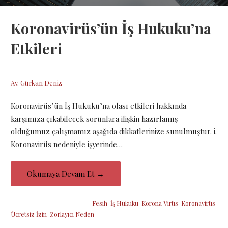
Koronavirüs’ün İş Hukuku’na
Etkileri
22 Mart 2020
Av. Gürkan Deniz
Koronavirüs’ün İş Hukuku’na olası etkileri hakkında
karşımıza çıkabilecek sorunlara ilişkin hazırlamış
olduğumuz çalışmamız aşağıda dikkatlerinize sunulmuştur. i.
Koronavirüs nedeniyle işyerinde…
Okumaya Devam Et →
Şu etiketin altına yerleştirildi:
Fesih
,
İş Hukuku
,
Korona Virüs
,
Koronavirüs
,
Ücretsiz İzin
,
Zorlayıcı Neden